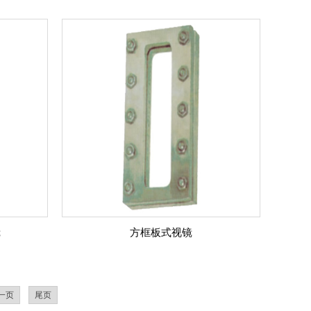
镜
方框板式视镜
一页
尾页